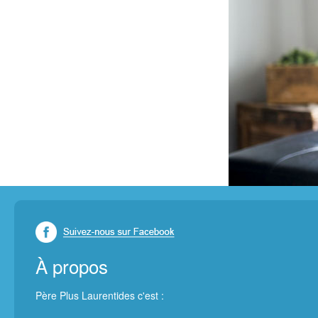
À propos
Père Plus Laurentides c'est :