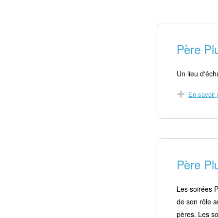
Père Pl
Un lieu d'éch
En savoir 
Père Pl
Les soirées P
de son rôle a
pères. Les so